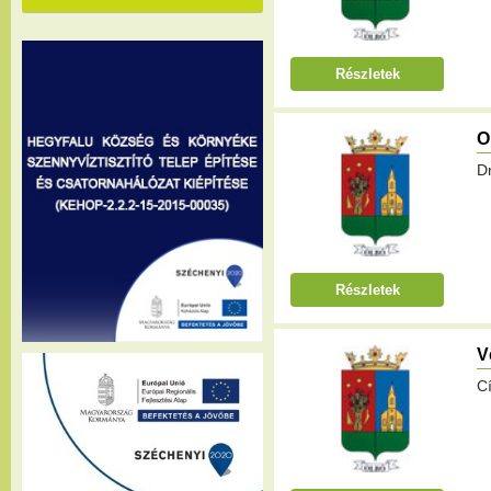
Részletek
O
Dr
Részletek
V
Cí