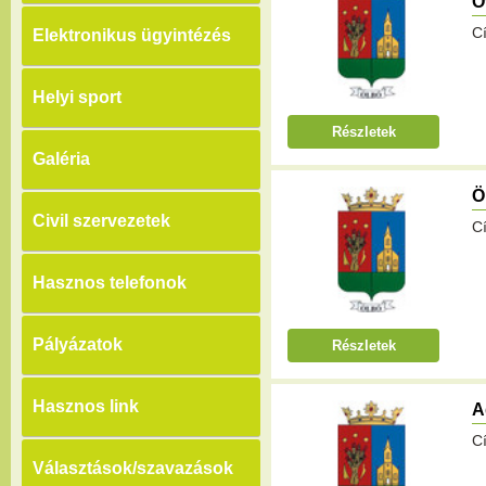
Ó
C
Elektronikus ügyintézés
Helyi sport
Részletek
Galéria
Ö
Civil szervezetek
Cí
Hasznos telefonok
Pályázatok
Részletek
Hasznos link
A
Cí
Választások/szavazások