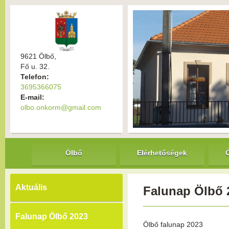
9621 Ölbő,
Fő u. 32.
Telefon:
3695366075
E-mail:
olbo.onkorm@gmail.com
Ölbő
Elérhetőségek
Aktuális
Falunap Ölbő 
Falunap Ölbő 2023
Ölbő falunap 2023