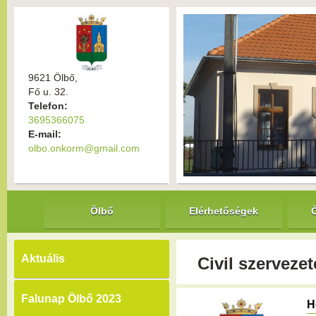
9621 Ölbő,
Fő u. 32.
Telefon:
3695366075
E-mail:
olbo.onkorm@gmail.com
Ölbő
Elérhetőségek
Aktuális
Civil szervezet
Falunap Ölbő 2023
H