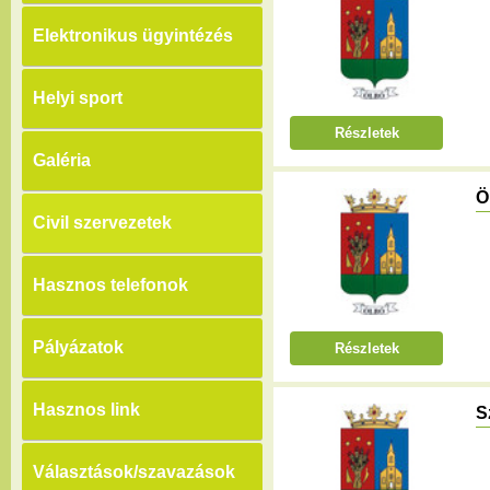
Elektronikus ügyintézés
Helyi sport
Részletek
Galéria
Ö
Civil szervezetek
Hasznos telefonok
Pályázatok
Részletek
Hasznos link
S
Választások/szavazások