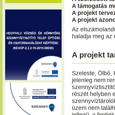
A támogatás m
A projekt terve
A projekt azon
Az elszámolandó
haladja meg az 
A projekt t
Szeleste, Ölbő,
jelenleg nem re
szennyvíztisztít
részét helyben 
szennyvíztárolókb
üzem nem találh
jellegű, a fenti