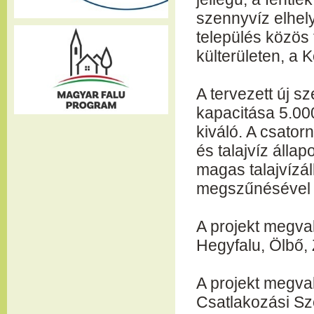
szennyvíz elhely
település közös 
külterületen, a 
A tervezett új sz
kapacitása 5.000
kiváló. A csator
és talajvíz álla
magas talajvízál
megszűnésével 
A projekt megva
Hegyfalu, Ölbő,
A projekt megva
Csatlakozási Sz