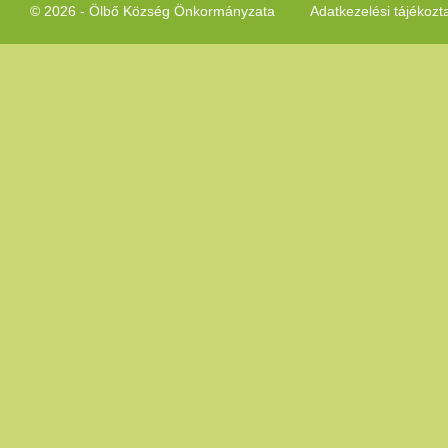
© 2026 - Ölbő Község Önkormányzata
Adatkezelési tájékozt