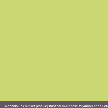
Weboldalunk sütiket (cookie) használ működése folyamán annak érd