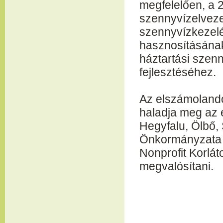
megfelelően, a 2
szennyvízelveze
szennyvízkezel
hasznosításának
háztartási szenn
fejlesztéséhez.
Az elszámolandó
haladja meg az e
Hegyfalu, Ölbő,
Önkormányzata é
Nonprofit Korlá
megvalósítani.