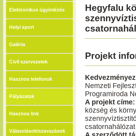
Hegyfalu k
Elektronikus ügyintézés
szennyvíztis
csatornahál
Helyi sport
Galéria
Projekt inf
Civil szervezetek
Kedvezményeze
Hasznos telefonok
Nemzeti Fejlesz
Programiroda Non
Pályázatok
A projekt címe
község és körn
Hasznos link
szennyvíztisztít
csatornahálózat
Választások/szavazások
A szerződött t