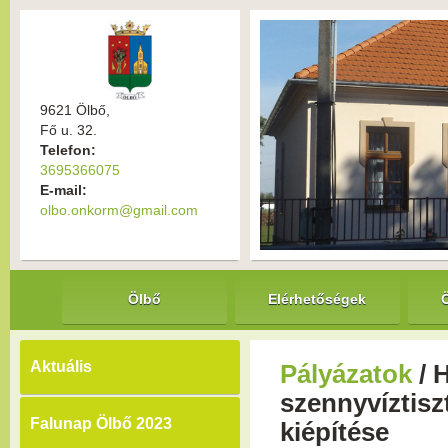
9621 Ölbő,
Fő u. 32.
Telefon:
3695366075
E-mail:
olbo.onkorm@gmail.com
Ölbő
Elérhetőségek
Aktuális
Pályázatok
/ 
szennyvíztisz
Falunap Ölbő 2023
kiépítése