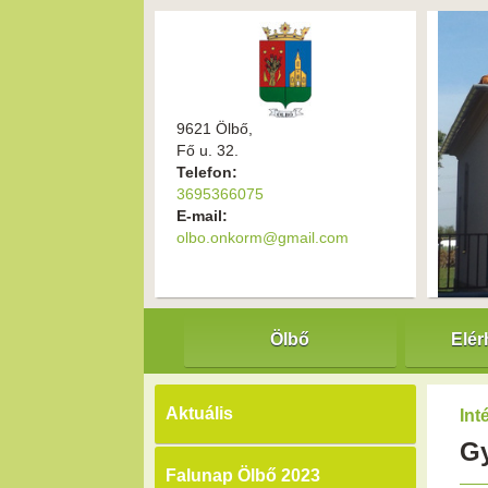
9621 Ölbő,
Fő u. 32.
Telefon:
3695366075
E-mail:
olbo.onkorm@gmail.com
Ölbő
Elér
Aktuális
In
Gy
Falunap Ölbő 2023