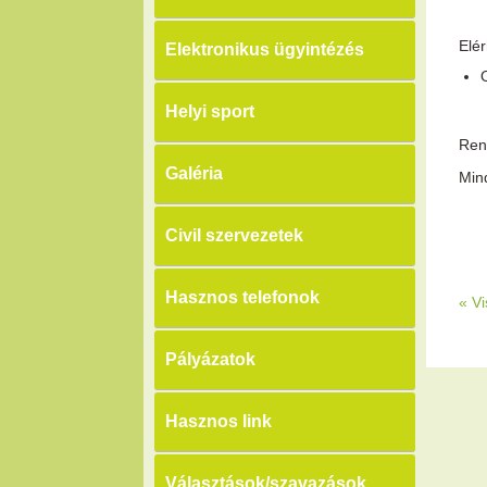
Elé
Elektronikus ügyintézés
Helyi sport
Rend
Galéria
Min
Civil szervezetek
Hasznos telefonok
«
Vi
Pályázatok
Hasznos link
Választások/szavazások