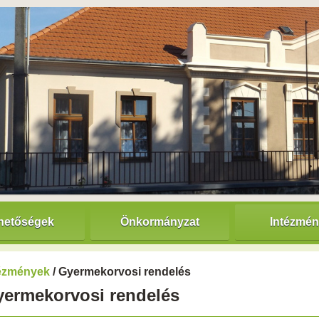
hetőségek
Önkormányzat
Intézmé
tézmények
/ Gyermekorvosi rendelés
ermekorvosi rendelés