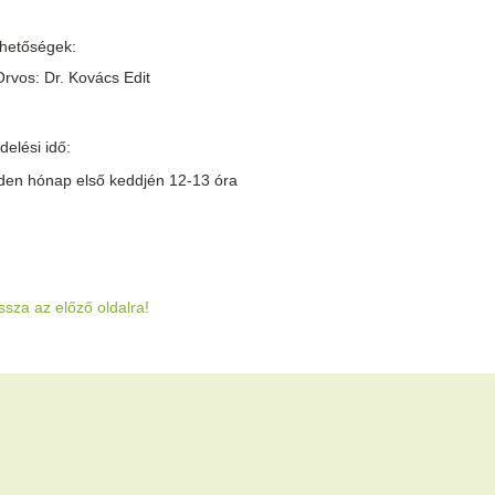
rhetőségek:
Orvos: Dr. Kovács Edit
elési idő:
den hónap első keddjén 12-13 óra
ssza az előző oldalra!