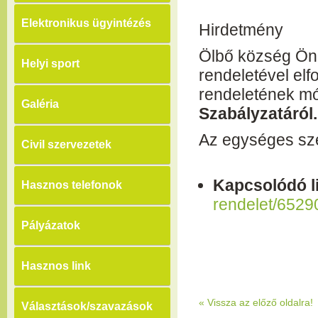
Elektronikus ügyintézés
Hirdetmény
Ölbő község Önk
Helyi sport
rendeletével elf
rendeletének m
Galéria
Szabályzatáról.
Az egységes sze
Civil szervezetek
Kapcsolódó l
Hasznos telefonok
rendelet/6529
Pályázatok
Hasznos link
«
Vissza az előző oldalra!
Választások/szavazások