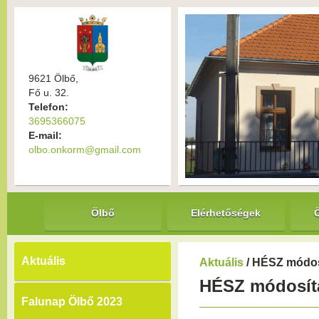
9621 Ölbő,
Fő u. 32.
Telefon:
3695366075
E-mail:
olbo.onkorm@gmail.com
Ölbő
Elérhetőségek
Aktuális
Aktuális
/ HÉSZ módos
HÉSZ módosítá
Falunap Ölbő 2023